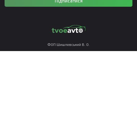
Підписатися
ФОП Шишлевський В. О.
РНОКПП 3673412113
Політика конфіденційності
Правила використання
Приймаємо до оплати:
TvoeAvto © All Rights Reserved 2023−2026