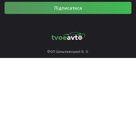
Підписатися
ФОП Шишлевський В. О.
РНОКПП 3673412113
Політика конфіденційності
Правила використання
Приймаємо до оплати: