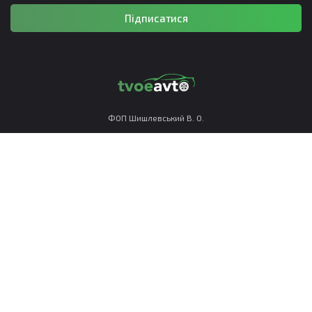
Підписатися
ФОП Шишлевський В. О.
РНОКПП 3673412113
Політика конфіденційності
Правила використання
Приймаємо до оплати: