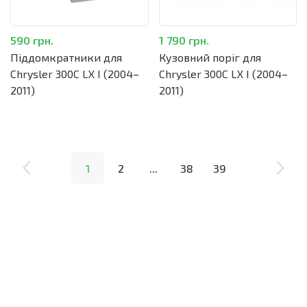
590 грн.
1 790 грн.
Піддомкратники для
Кузовний поріг для
Chrysler 300C LX I (2004–
Chrysler 300C LX I (2004–
2011)
2011)
1
2
...
38
39