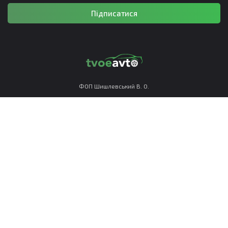
Підписатися
ФОП Шишлевський В. О.
РНОКПП 3673412113
Політика конфіденційності
Правила використання
Приймаємо до оплати: