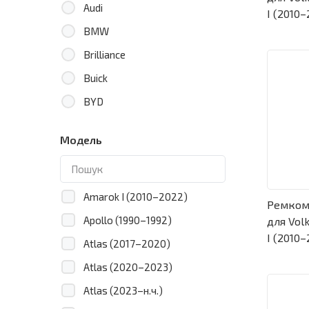
Audi
I (2010–
BMW
Brilliance
Buick
BYD
Cadillac
Модель
Chana
Changan
Chery
Amarok I (2010–2022)
Ремком
Chevrolet
Apollo (1990–1992)
для Vol
I (2010–
Chrysler
Atlas (2017–2020)
Citroen
Atlas (2020–2023)
Cupra
Atlas (2023–н.ч.)