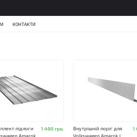
АМ
КОНТАКТИ
плект підлоги
Внутрішній поріг для
1 490 грн.
1
kswagen Amarok
Volkswagen Amarok I