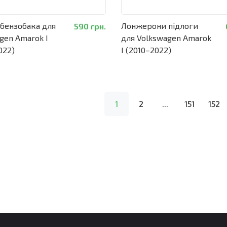
 бензобака для
Лонжерони підлоги
590 грн.
gen Amarok I
для Volkswagen Amarok
022)
I (2010–2022)
1
2
...
151
152