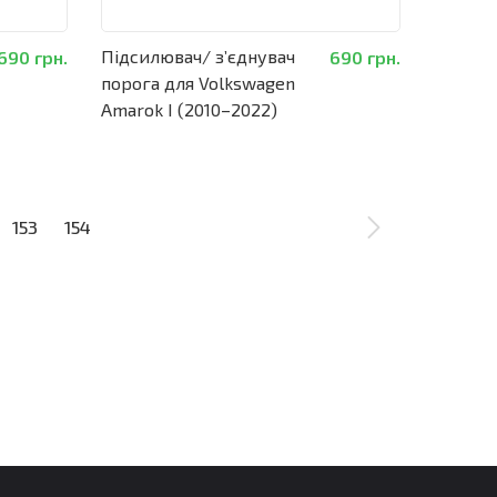
Підсилювач/ зʼєднувач
690 грн.
690 грн.
порога для Volkswagen
Amarok I (2010–2022)
153
154