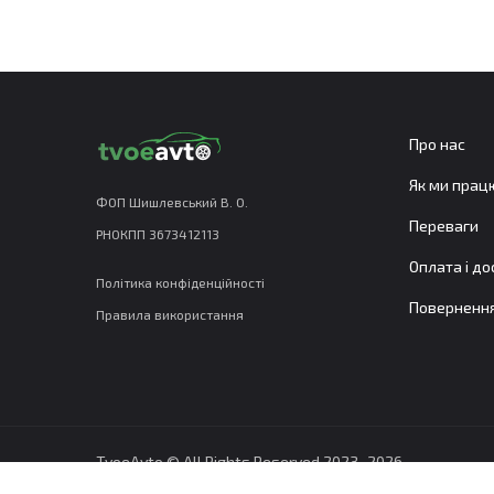
Про нас
Як ми пра
ФОП Шишлевський В. О.
Переваги
РНОКПП 3673412113
Оплата і д
Політика конфіденційності
Повернення
Правила використання
TvoeAvto © All Rights Reserved 2023−2026