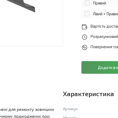
Правий
Лівий + Прави
Вартість достав
Розрахунковий 
Повернення тов
Характеристика
Артикул
чені для ремонту зовнішніх
значному пошкодженні при
Модель