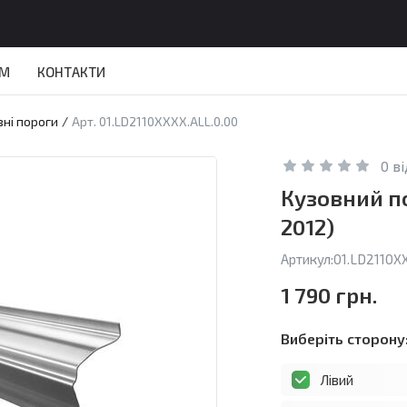
АМ
КОНТАКТИ
вні пороги
/
Арт. 01.LD2110XXXX.ALL.0.00
0 в
Кузовний по
2012)
Артикул:
01.LD2110X
1 790 грн.
Виберіть сторону
Лівий