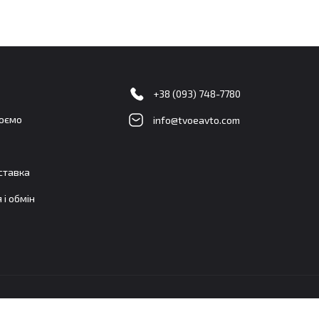
+38 (093) 748-7780
цюємо
info@tvoeavto.com
оставка
 і обмін