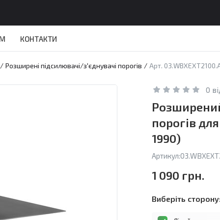
АМ
КОНТАКТИ
/
Розширені підсилювачі/з'єднувачі порогів
/
Арт. 03.WBXEXT2100.A
0 в
Розширений
порогів для
1990)
Артикул:
03.WBXEXT2
1 090 грн.
Виберіть сторону