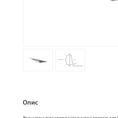
Опис
Розширені підсилювачі/з'єднувачі порогів для 