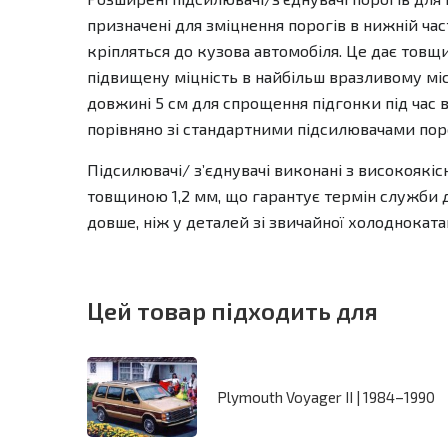
призначені для зміцнення порогів в нижній част
кріпляться до кузова автомобіля. Це дає товщи
підвищену міцність в найбільш вразливому міс
довжині 5 см для спрощення підгонки під час 
порівняно зі стандартними підсилювачами поро
Підсилювачі/ зʼєднувачі виконані з високоякіс
товщиною 1,2 мм, що гарантує термін служби до
довше, ніж у деталей зі звичайної холоднокатан
Цей товар підходить для
Plymouth Voyager II | 1984–1990