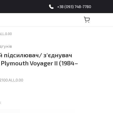
+38 (093) 748-7780
LL.0.00
ідгуків
 підсилювач/ з'єднувач
 Plymouth Voyager II (1984–
100.ALL.0.00
: