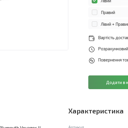
Лівий
Правий
Лівий + Прави
Вартість достав
Розрахунковий 
Повернення тов
Характеристика
Артикул
Plymouth Voyager II