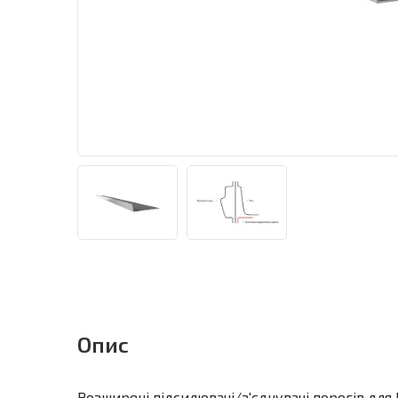
Опис
Розширені підсилювачі/з'єднувачі порогів для