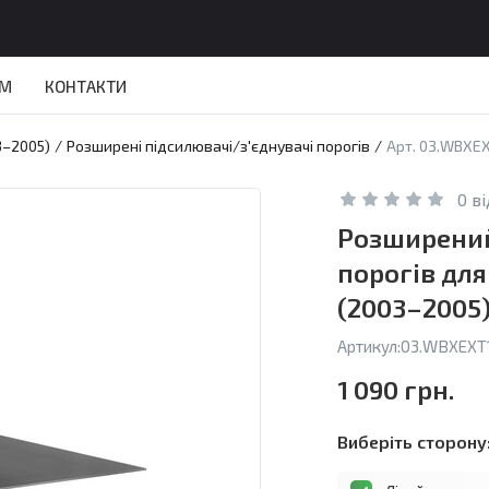
АМ
КОНТАКТИ
3–2005)
/
Розширені підсилювачі/з'єднувачі порогів
/
Арт. 03.WBXEX
0 в
Розширений
порогів дл
(2003–2005
Артикул:
03.WBXEXT1
1 090 грн.
Виберіть сторону