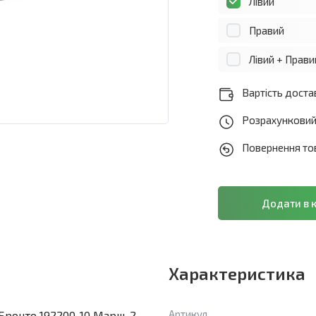
Лівий
Правий
Лівий + Прави
Вартість достав
Розрахунковий 
Повернення тов
Характеристика
Артикул
 Бронто 192200-10 Марш-2