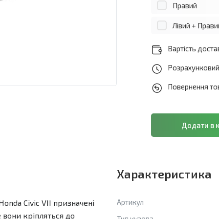
Правий
Лівий + Прави
Вартість достав
Розрахунковий 
Повернення тов
Характеристика
Артикул
onda Civic VII призначені
е вони кріпляться до
Тип кузова