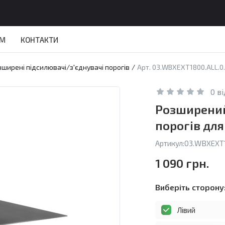
АМ
КОНТАКТИ
зширені підсилювачі/з'єднувачі порогів
/
Арт. 03.WBXEXT1800.ALL.0
0 в
Розширений
порогів для
Артикул:
03.WBXEXT1
1 090 грн.
Виберіть сторону
Лівий